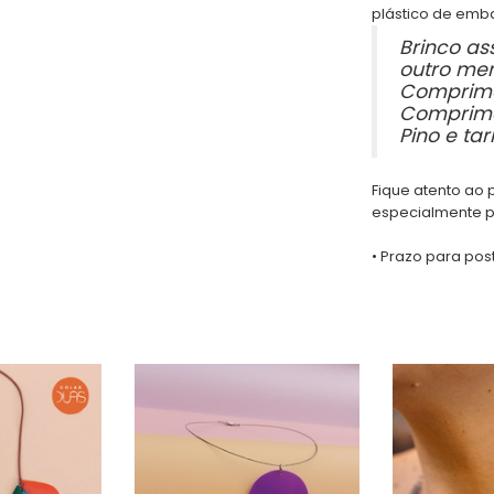
plástico de emb
Brinco as
outro men
Comprime
Comprime
Pino e ta
Fique atento ao 
especialmente p
• Prazo para po