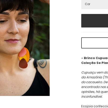
- Brinco Cupua
Coleção Se Pl
Cupuaçu vem do t
da Amazônia
(Th
do cacaueiro. De
encontrado nos
opiniões, há qu
inconfundível.
Ecojoia confecc