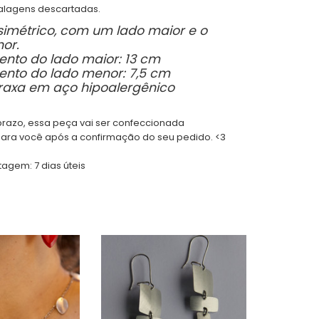
alagens descartadas.
simétrico, com um lado maior e o
or.
nto do lado maior: 13 cm
nto do lado menor: 7,5 cm
rraxa em aço hipoalergênico
prazo, essa peça vai ser confeccionada
ara você após a confirmação do seu pedido. <3
stagem:
7 dias úteis