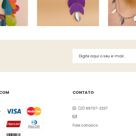
 COM
CONTATO
(21) 99707-2337
Fale conosco