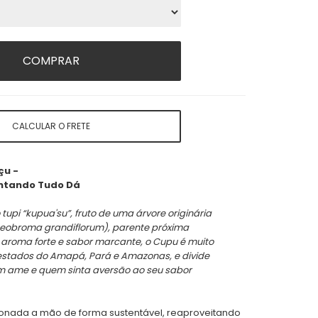
COMPRAR
CALCULAR O FRETE
çu -
antando Tudo Dá
upi “kupua'su”,
fruto de uma árvore originária
eobroma grandiflorum), parente próxima
 aroma forte e sabor marcante,
o Cupu é muito
estados do Amapá, Pará e Amazonas,
e divide
em ame e quem
sinta aversão ao seu sabor
ionada a mão de forma sustentável, reaproveitando