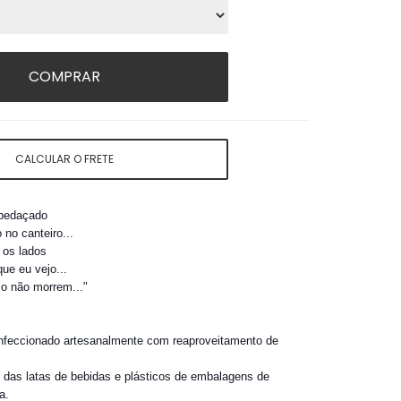
COMPRAR
CALCULAR O FRETE
spedaçado
 no canteiro...
 os lados
ue eu vejo...
co não morrem..."
confeccionado artesanalmente com reaproveitamento de
 das latas de bebidas e plásticos de embalagens de
a.