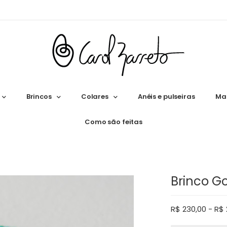
Brincos
Colares
Anéis e pulseiras
Ma
Como são feitas
Brinco G
R$
230,00
-
R$