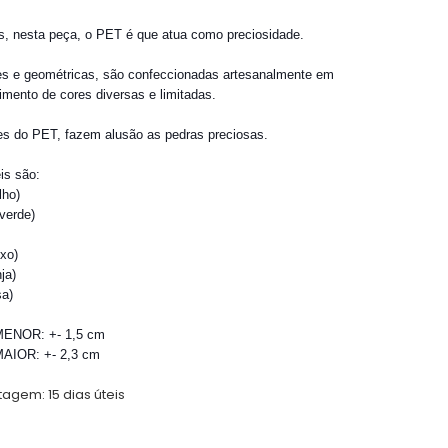
s, nesta peça, o PET é que atua como preciosidade.
s e geométricas, são confeccionadas artesanalmente em
mento de cores diversas e limitadas.
s do PET, fazem alusão as pedras preciosas.
is são:
lho)
verde)
xo)
ja)
sa)
ENOR: +- 1,5 cm
AIOR: +- 2,3 cm
stagem:
15 dias úteis